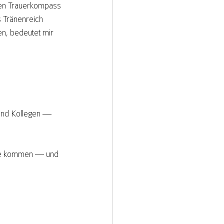
en Trauerkompass 
 Tränenreich 
en, bedeutet mir 
und Kollegen — 
sie kommen — und 