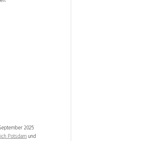
en.
 September 2025 
eich Potsdam
 und 