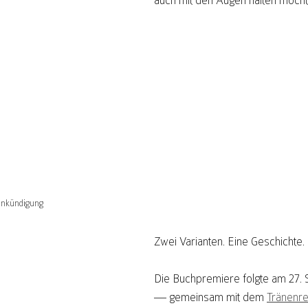
auch mit den Augen halten möcht
Ankündigung
Zwei Varianten. Eine Geschichte.
Die Buchpremiere folgte am 27.
— gemeinsam mit dem 
Tränenr