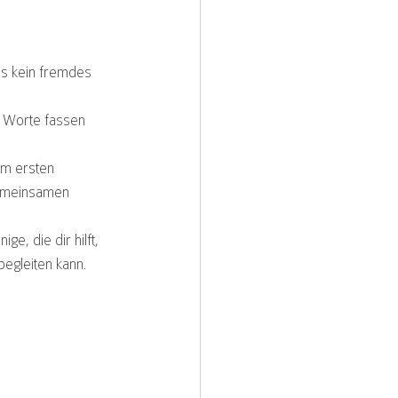
es kein fremdes 
n Worte fassen 
im ersten 
gemeinsamen 
ge, die dir hilft, 
begleiten kann.