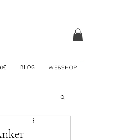
BLOG
0€
WEBSHOP
Anker