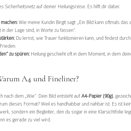
les Sicherheitsnetz auf deiner Heilungsreise. Es hilft dir dabei:
u machen:
 Wie meine Kundin Birgit sagt: „Ein Bild kann oftmals das
in der Lage sind, in Worte zu fassen“.
stärken:
 Du lernst, wie Trauer funktionieren kann, und findest durch
Frieden.
en“ zu spüren:
 Heilung geschieht oft in dem Moment, in dem dein
Warum A4 und Fineliner?
ch nach dem „Wie“. Dein Bild entsteht auf 
A4-Papier (90g)
, gezeich
rum dieses Format? Weil es handhabbar und nahbar ist. Es ist kein 
rk, sondern ein Begleiter, den du sogar in eine Klarsichtfolie le
nn es gerade zu viel wird.