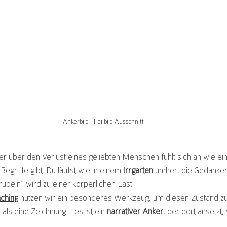
Ankerbild - Heilbild Ausschnitt
er über den Verlust eines geliebten Menschen fühlt sich an wie ei
Begriffe gibt. Du läufst wie in einem 
Irrgarten
 umher, die Gedanken
rübeln“ wird zu einer körperlichen Last.
aching
 nutzen wir ein besonderes Werkzeug, um diesen Zustand zu
r als eine Zeichnung – es ist ein 
narrativer Anker
, der dort ansetzt