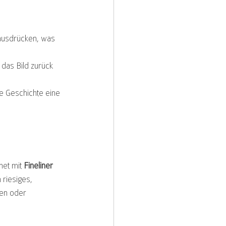
 ausdrücken, was 
 das Bild zurück 
e Geschichte eine 
net mit 
Fineliner 
riesiges, 
gen oder 