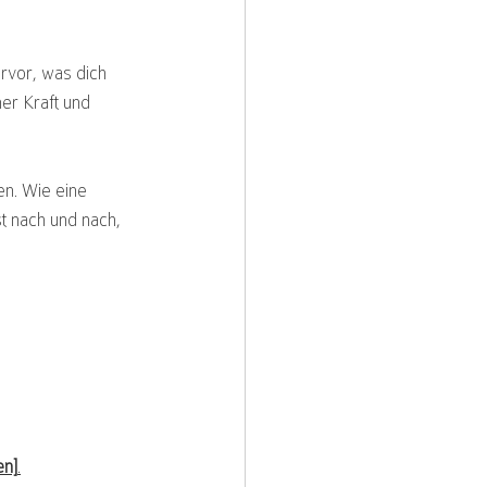
ervor, was dich 
er Kraft und 
en. Wie eine 
t nach und nach, 
en]
.