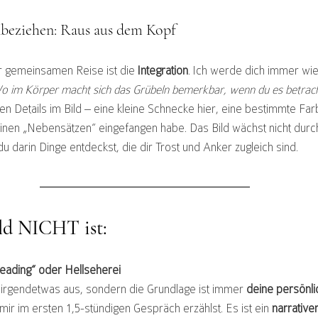
beziehen: Raus aus dem Kopf
er gemeinsamen Reise ist die 
Integration
. Ich werde dich immer wie
Wo im Körper macht sich das Grübeln bemerkbar, wenn du es betrac
n Details im Bild – eine kleine Schnecke hier, eine bestimmte Far
einen „Nebensätzen“ eingefangen habe. Das Bild wächst nicht durch
 darin Dinge entdeckst, die dir Trost und Anker zugleich sind.
ld NICHT ist:
Reading“ oder Hellseherei
t irgendetwas aus, sondern die Grundlage ist immer 
deine persönli
 mir im ersten 1,5-stündigen Gespräch erzählst. Es ist ein 
narrative