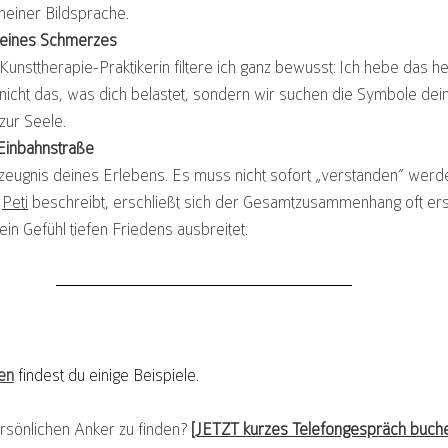
einer Bildsprache.
 deines Schmerzes
 Kunsttherapie-Praktikerin filtere ich ganz bewusst: Ich hebe das h
 nicht das, was dich belastet, sondern wir suchen die Symbole dein
zur Seele.
 Einbahnstraße
itzeugnis deines Erlebens. Es muss nicht sofort „verstanden“ werd
 
Peti
 beschreibt, erschließt sich der Gesamtzusammenhang oft ers
 ein Gefühl tiefen Friedens ausbreitet.
en
findest du einige Beispiele.
ersönlichen Anker zu finden? 
[JETZT kurzes Telefongespräch buch