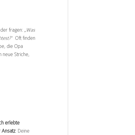
der fragen: 
„Was 
htest?“
  Oft finden 
be, die Opa 
 neue Striche, 
ch erlebte 
r Ansatz
: Deine 